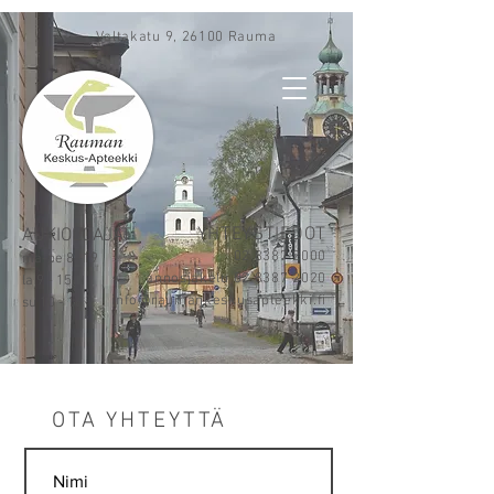
Valtakatu 9, 26100 Rauma
YHTEYSTIEDOT
AUKIOLOAJAT
02 8387 2000
ma-pe 8 -19
annosjakelu 02 8387 2020
la 9 - 15
info@raumankeskusapteekki.fi
su 10 - 16
OTA YHTEYTTÄ