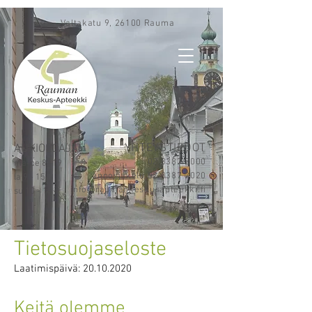
Valtakatu 9, 26100 Rauma
YHTEYSTIEDOT
AUKIOLOAJAT
02 8387 2000
ma-pe 8 -19
annosjakelu 02 8387 2020
la 9 - 15
info@raumankeskusapteekki.fi
su 10 - 16
Tietosuojaseloste
Laatimispäivä:
20.10.2020
Keitä olemme