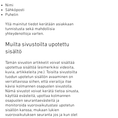
Nimi
Sähköposti
Puhelin
Yllä mainitut tiedot kerätään asiakkaan
tunnistusta sekä mahdollisia
yhteydenottoja varten.
Muilta sivustoilta upotettu
sisältö
Tämän sivuston artikkelit voivat sisältää
upotettua sisältöä (esimerkiksi videoita,
kuvia, artikkeleita jne.). Toisilta sivustoilta
tuodun upotetun sisällön avaaminen on
verrattavissa siihen, että vierailija itse
kävisi kolmannen osapuolen sivustolla.
Nämä sivustot voivat kerätä tietoa sinusta,
käyttää evästeitä, upottaa kolmannen
osapuolen seurantaevästeitä ja
monitoroida vuorovaikutustasi upotetun
sisällön kanssa, mukaan lukien
vuorovaikutuksen seuranta jos ja kun olet