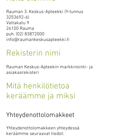
Rauman 3. Keskus-Apteekki (Y-tunnus
3253692-6)
Valtakatu 9
26100 Rauma
puh.
(02) 83872000
info@raumankeskusapteekki.fi
Rekisterin nimi
Rauman Keskus-Apteekin markkinointi- ja
asiakasrekisteri
Mitä henkilötietoa
keräämme ja miksi
Yhteydenottolomakkeet
Yhteydenottolomakkeen yhteydessä
keräämme seuraavat tiedot: