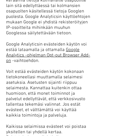
keräämiä tietoja kolmansille osapuolille
lain sitä edellyttäessä tai kolmansien
osapuolten käsitellessä tietoja Googlen
puolesta. Google Analyticsin käyttöehtojen
mukaan Google ei yhdistä rekisteröityjen
IP-osoitteita mihinkään muuhun
Googlessa säilytettävään tietoon.
Google Analyticsin evästeiden käytön voi
estää lataamalla ja ottamalla
Google
Analytics -ohjelman Opt-out Browser Add-
on
-vaihtoehdon.
Voit estää evästeiden käytön kokonaan
tietokoneellasi muuttamalla selaimesi
asetuksia. Asetusten sijainti riippuu
selaimesta. Kannattaa kuitenkin ottaa
huomioon, että monet toiminnot ja
palvelut edellyttävät, että verkkosivusto
tallentaa tekemäsi valinnat. Jos estät
evästeet, et välttämättä voi käyttää
kaikkia toimintoja ja palveluja.
Kaikissa selaimissa evästeet voi poistaa
yksitellen tai yhdellä kertaa.