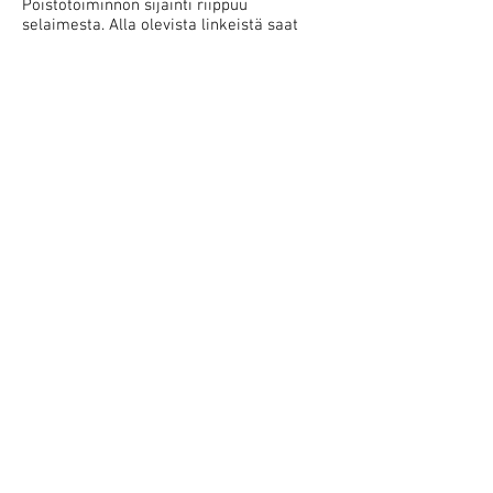
Poistotoiminnon sijainti riippuu
selaimesta. Alla olevista linkeistä saat
ohjeita oman selaimesi asetuksista.
Evästeiden poistaminen / Microsoft
Internet Explorer
Evästeiden poistaminen / Google Chrome
Evästeiden poistaminen / Mozilla Firefox
Evästeiden poistaminen / Opera
Kenelle jaamme tietosi
Emme jaa tietoja kolmansille osapuolille.
Kolmannet osapuolet,
joilta saamme
henkilötietoa
Emme vastaanota henkilötietoa
kolmansilta osapuolilta.